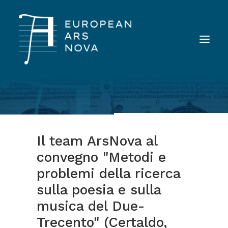
ABOUT
TEAM
Il team ArsNova al
NEWS
convegno "Metodi e
STRUMENTI
problemi della ricerca
PUBBLICAZIONI
sulla poesia e sulla
LANDINI INAUDITO
musica del Due-
CONTATTI
Trecento" (Certaldo,