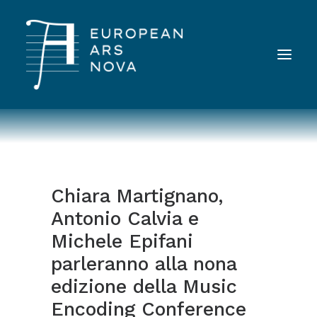
ABOUT
TEAM
Chiara Martignano,
NEWS
Antonio Calvia e
STRUMENTI
Michele Epifani
PUBBLICAZIONI
parleranno alla nona
LANDINI INAUDITO
edizione della Music
CONTATTI
Encoding Conference